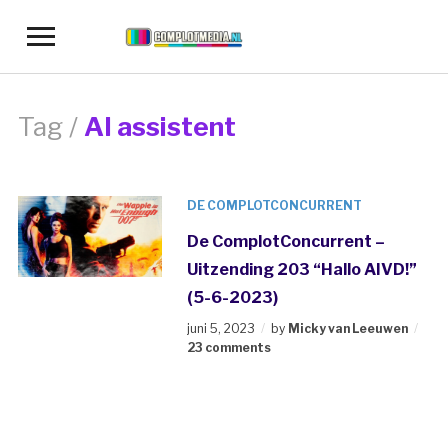
Toggle
sidebar
&
navigation
Tag /
AI assistent
DE COMPLOTCONCURRENT
De ComplotConcurrent –
Uitzending 203 “Hallo AIVD!”
(5-6-2023)
juni 5, 2023
by
Micky van Leeuwen
23 comments