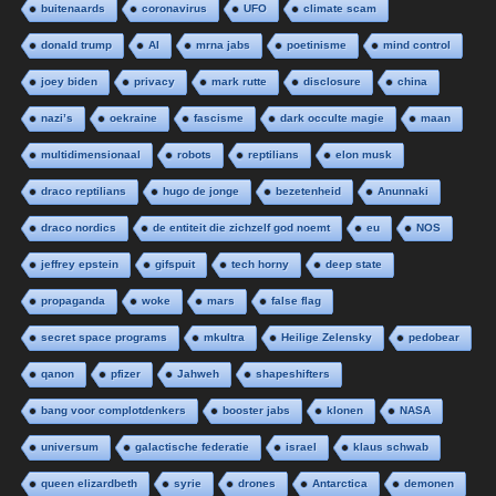
buitenaards
coronavirus
UFO
climate scam
donald trump
AI
mrna jabs
poetinisme
mind control
joey biden
privacy
mark rutte
disclosure
china
nazi’s
oekraine
fascisme
dark occulte magie
maan
multidimensionaal
robots
reptilians
elon musk
draco reptilians
hugo de jonge
bezetenheid
Anunnaki
draco nordics
de entiteit die zichzelf god noemt
eu
NOS
jeffrey epstein
gifspuit
tech horny
deep state
propaganda
woke
mars
false flag
secret space programs
mkultra
Heilige Zelensky
pedobear
qanon
pfizer
Jahweh
shapeshifters
bang voor complotdenkers
booster jabs
klonen
NASA
universum
galactische federatie
israel
klaus schwab
queen elizardbeth
syrie
drones
Antarctica
demonen