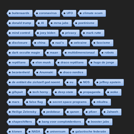
buitenaards
coronavirus
UFO
climate scam
donald trump
AI
mrna jabs
poetinisme
mind control
joey biden
privacy
mark rutte
disclosure
china
nazi’s
oekraine
fascisme
dark occulte magie
maan
multidimensionaal
robots
reptilians
elon musk
draco reptilians
hugo de jonge
bezetenheid
Anunnaki
draco nordics
de entiteit die zichzelf god noemt
eu
NOS
jeffrey epstein
gifspuit
tech horny
deep state
propaganda
woke
mars
false flag
secret space programs
mkultra
Heilige Zelensky
pedobear
qanon
pfizer
Jahweh
shapeshifters
bang voor complotdenkers
booster jabs
klonen
NASA
universum
galactische federatie