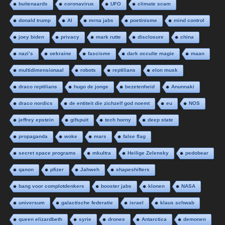
buitenaards
coronavirus
UFO
climate scam
donald trump
AI
mrna jabs
poetinisme
mind control
joey biden
privacy
mark rutte
disclosure
china
nazi’s
oekraine
fascisme
dark occulte magie
maan
multidimensionaal
robots
reptilians
elon musk
draco reptilians
hugo de jonge
bezetenheid
Anunnaki
draco nordics
de entiteit die zichzelf god noemt
eu
NOS
jeffrey epstein
gifspuit
tech horny
deep state
propaganda
woke
mars
false flag
secret space programs
mkultra
Heilige Zelensky
pedobear
qanon
pfizer
Jahweh
shapeshifters
bang voor complotdenkers
booster jabs
klonen
NASA
universum
galactische federatie
israel
klaus schwab
queen elizardbeth
syrie
drones
Antarctica
demonen