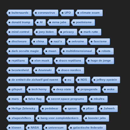
buitenaards
coronavirus
UFO
climate scam
donald trump
AI
mrna jabs
poetinisme
mind control
joey biden
privacy
mark rutte
disclosure
china
nazi’s
oekraine
fascisme
dark occulte magie
maan
multidimensionaal
robots
reptilians
elon musk
draco reptilians
hugo de jonge
bezetenheid
Anunnaki
draco nordics
de entiteit die zichzelf god noemt
eu
NOS
jeffrey epstein
gifspuit
tech horny
deep state
propaganda
woke
mars
false flag
secret space programs
mkultra
Heilige Zelensky
pedobear
qanon
pfizer
Jahweh
shapeshifters
bang voor complotdenkers
booster jabs
klonen
NASA
universum
galactische federatie