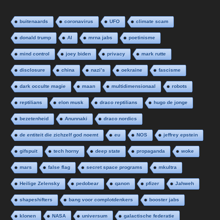
buitenaards
coronavirus
UFO
climate scam
donald trump
AI
mrna jabs
poetinisme
mind control
joey biden
privacy
mark rutte
disclosure
china
nazi’s
oekraine
fascisme
dark occulte magie
maan
multidimensionaal
robots
reptilians
elon musk
draco reptilians
hugo de jonge
bezetenheid
Anunnaki
draco nordics
de entiteit die zichzelf god noemt
eu
NOS
jeffrey epstein
gifspuit
tech horny
deep state
propaganda
woke
mars
false flag
secret space programs
mkultra
Heilige Zelensky
pedobear
qanon
pfizer
Jahweh
shapeshifters
bang voor complotdenkers
booster jabs
klonen
NASA
universum
galactische federatie