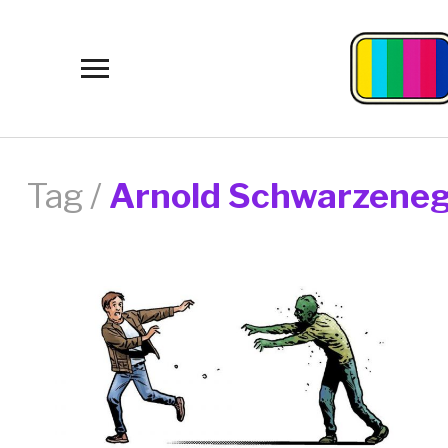
Toggle
sidebar
&
navigation
Tag /
Arnold Schwarzene