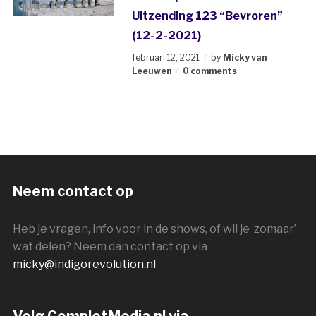
Uitzending 123 “Bevroren”
(12-2-2021)
februari 12, 2021
by
Micky van
Leeuwen
0 comments
Neem contact op
Heb je vragen, info voor in de shows, of wil je ‘zomaar’
wat delen? Neem dan contact op via
micky@indigorevolution.nl