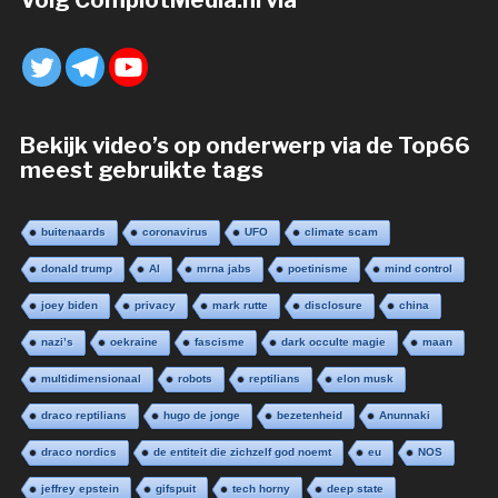
Volg ComplotMedia.nl via
Bekijk video’s op onderwerp via de Top66
meest gebruikte tags
buitenaards
coronavirus
UFO
climate scam
donald trump
AI
mrna jabs
poetinisme
mind control
joey biden
privacy
mark rutte
disclosure
china
nazi’s
oekraine
fascisme
dark occulte magie
maan
multidimensionaal
robots
reptilians
elon musk
draco reptilians
hugo de jonge
bezetenheid
Anunnaki
draco nordics
de entiteit die zichzelf god noemt
eu
NOS
jeffrey epstein
gifspuit
tech horny
deep state