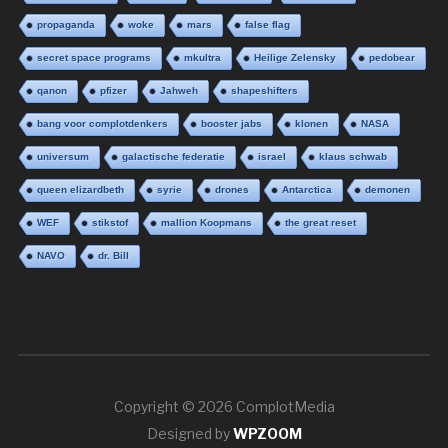
propaganda
woke
mars
false flag
secret space programs
mkultra
Heilige Zelensky
pedobear
qanon
pfizer
Jahweh
shapeshifters
bang voor complotdenkers
booster jabs
klonen
NASA
universum
galactische federatie
israel
klaus schwab
queen elizardbeth
syrie
drones
Antarctica
demonen
WEF
stikstof
mallion Koopmans
the great reset
NAVO
dr. Bill
Copyright © 2026 ComplotMedia
Designed by
WPZOOM