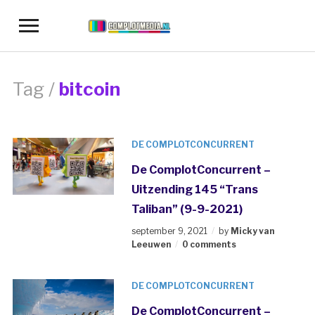
Toggle
sidebar
&
navigation
Tag /
bitcoin
DE COMPLOTCONCURRENT
De ComplotConcurrent –
Uitzending 145 “Trans
Taliban” (9-9-2021)
september 9, 2021
by
Micky van
Leeuwen
0 comments
DE COMPLOTCONCURRENT
De ComplotConcurrent –