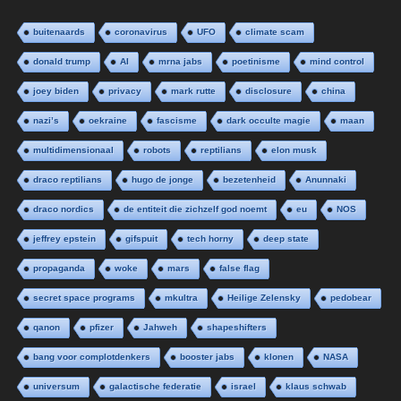
buitenaards
coronavirus
UFO
climate scam
donald trump
AI
mrna jabs
poetinisme
mind control
joey biden
privacy
mark rutte
disclosure
china
nazi’s
oekraine
fascisme
dark occulte magie
maan
multidimensionaal
robots
reptilians
elon musk
draco reptilians
hugo de jonge
bezetenheid
Anunnaki
draco nordics
de entiteit die zichzelf god noemt
eu
NOS
jeffrey epstein
gifspuit
tech horny
deep state
propaganda
woke
mars
false flag
secret space programs
mkultra
Heilige Zelensky
pedobear
qanon
pfizer
Jahweh
shapeshifters
bang voor complotdenkers
booster jabs
klonen
NASA
universum
galactische federatie
israel
klaus schwab