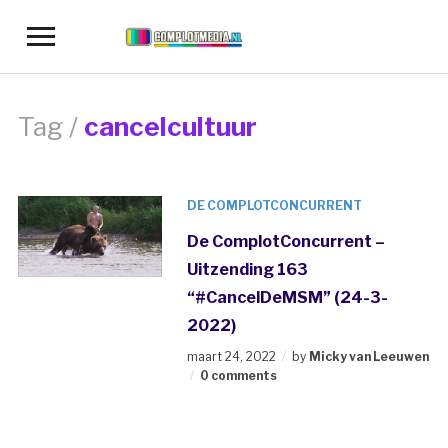
Toggle
sidebar
&
navigation
Tag /
cancelcultuur
DE COMPLOTCONCURRENT
De ComplotConcurrent –
Uitzending 163
“#CancelDeMSM” (24-3-
2022)
maart 24, 2022
by
Micky van Leeuwen
0 comments