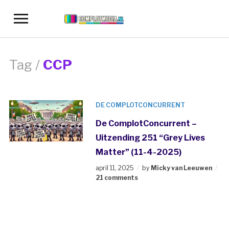
Toggle
sidebar
&
navigation
Tag /
CCP
DE COMPLOTCONCURRENT
De ComplotConcurrent –
Uitzending 251 “Grey Lives
Matter” (11-4-2025)
april 11, 2025
by
Micky van Leeuwen
21 comments