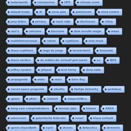
buitenaards
coronavirus
UFO
climate scam
donald trump
AI
mrna jabs
poetinisme
mind control
joey biden
privacy
mark rutte
disclosure
china
nazi’s
oekraine
fascisme
dark occulte magie
maan
multidimensionaal
robots
reptilians
elon musk
draco reptilians
hugo de jonge
bezetenheid
Anunnaki
draco nordics
de entiteit die zichzelf god noemt
eu
NOS
jeffrey epstein
gifspuit
tech horny
deep state
propaganda
woke
mars
false flag
secret space programs
mkultra
Heilige Zelensky
pedobear
qanon
pfizer
Jahweh
shapeshifters
bang voor complotdenkers
booster jabs
klonen
NASA
universum
galactische federatie
israel
klaus schwab
queen elizardbeth
syrie
drones
Antarctica
demonen