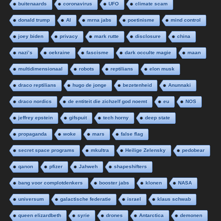
buitenaards
coronavirus
UFO
climate scam
donald trump
AI
mrna jabs
poetinisme
mind control
joey biden
privacy
mark rutte
disclosure
china
nazi’s
oekraine
fascisme
dark occulte magie
maan
multidimensionaal
robots
reptilians
elon musk
draco reptilians
hugo de jonge
bezetenheid
Anunnaki
draco nordics
de entiteit die zichzelf god noemt
eu
NOS
jeffrey epstein
gifspuit
tech horny
deep state
propaganda
woke
mars
false flag
secret space programs
mkultra
Heilige Zelensky
pedobear
qanon
pfizer
Jahweh
shapeshifters
bang voor complotdenkers
booster jabs
klonen
NASA
universum
galactische federatie
israel
klaus schwab
queen elizardbeth
syrie
drones
Antarctica
demonen