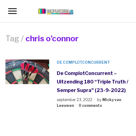
Toggle
sidebar
&
navigation
Tag /
chris o’connor
DE COMPLOTCONCURRENT
De ComplotConcurrent –
Uitzending 180 “Triple Truth /
Semper Supra” (23-9-2022)
september 23, 2022
by
Micky van
Leeuwen
0 comments