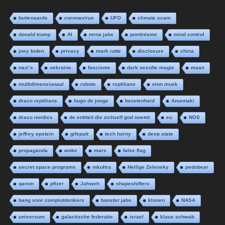
buitenaards
coronavirus
UFO
climate scam
donald trump
AI
mrna jabs
poetinisme
mind control
joey biden
privacy
mark rutte
disclosure
china
nazi’s
oekraine
fascisme
dark occulte magie
maan
multidimensionaal
robots
reptilians
elon musk
draco reptilians
hugo de jonge
bezetenheid
Anunnaki
draco nordics
de entiteit die zichzelf god noemt
eu
NOS
jeffrey epstein
gifspuit
tech horny
deep state
propaganda
woke
mars
false flag
secret space programs
mkultra
Heilige Zelensky
pedobear
qanon
pfizer
Jahweh
shapeshifters
bang voor complotdenkers
booster jabs
klonen
NASA
universum
galactische federatie
israel
klaus schwab