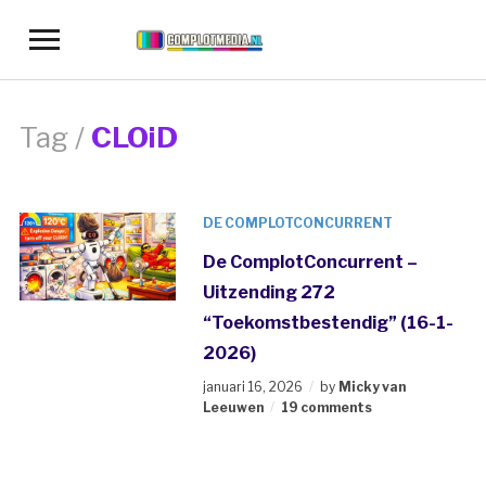
Toggle
sidebar
&
navigation
Tag /
CLOiD
DE COMPLOTCONCURRENT
De ComplotConcurrent –
Uitzending 272
“Toekomstbestendig” (16-1-
2026)
januari 16, 2026
by
Micky van
Leeuwen
19 comments