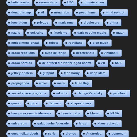
buitenaards
coronavirus
UFO
climate scam
donald trump
AI
mrna jabs
poetinisme
mind control
joey biden
privacy
mark rutte
disclosure
china
nazi’s
oekraine
fascisme
dark occulte magie
maan
multidimensionaal
robots
reptilians
elon musk
draco reptilians
hugo de jonge
bezetenheid
Anunnaki
draco nordics
de entiteit die zichzelf god noemt
eu
NOS
jeffrey epstein
gifspuit
tech horny
deep state
propaganda
woke
mars
false flag
secret space programs
mkultra
Heilige Zelensky
pedobear
qanon
pfizer
Jahweh
shapeshifters
bang voor complotdenkers
booster jabs
klonen
NASA
universum
galactische federatie
israel
klaus schwab
queen elizardbeth
syrie
drones
Antarctica
demonen