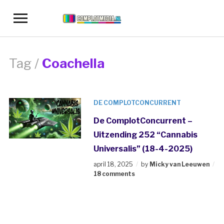
Toggle
sidebar
&
navigation
Tag /
Coachella
DE COMPLOTCONCURRENT
De ComplotConcurrent –
Uitzending 252 “Cannabis
Universalis” (18-4-2025)
april 18, 2025
by
Micky van Leeuwen
18 comments