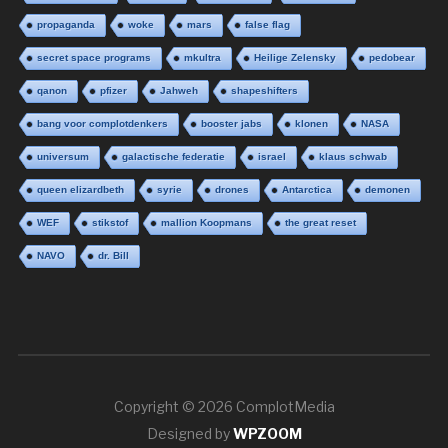
propaganda
woke
mars
false flag
secret space programs
mkultra
Heilige Zelensky
pedobear
qanon
pfizer
Jahweh
shapeshifters
bang voor complotdenkers
booster jabs
klonen
NASA
universum
galactische federatie
israel
klaus schwab
queen elizardbeth
syrie
drones
Antarctica
demonen
WEF
stikstof
mallion Koopmans
the great reset
NAVO
dr. Bill
Copyright © 2026 ComplotMedia
Designed by
WPZOOM