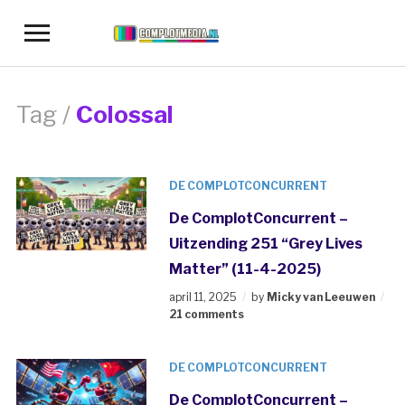
Toggle
sidebar
&
navigation
Tag /
Colossal
DE COMPLOTCONCURRENT
De ComplotConcurrent –
Uitzending 251 “Grey Lives
Matter” (11-4-2025)
april 11, 2025
by
Micky van Leeuwen
21 comments
DE COMPLOTCONCURRENT
De ComplotConcurrent –