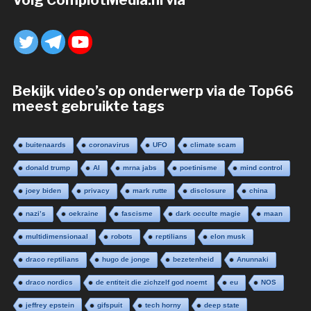
Volg ComplotMedia.nl via
Bekijk video’s op onderwerp via de Top66
meest gebruikte tags
buitenaards
coronavirus
UFO
climate scam
donald trump
AI
mrna jabs
poetinisme
mind control
joey biden
privacy
mark rutte
disclosure
china
nazi’s
oekraine
fascisme
dark occulte magie
maan
multidimensionaal
robots
reptilians
elon musk
draco reptilians
hugo de jonge
bezetenheid
Anunnaki
draco nordics
de entiteit die zichzelf god noemt
eu
NOS
jeffrey epstein
gifspuit
tech horny
deep state