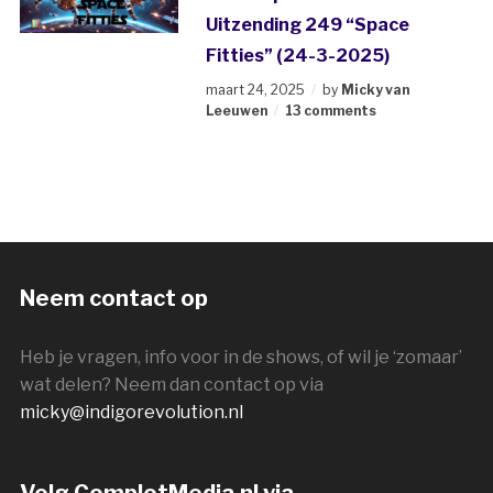
Uitzending 249 “Space
Fitties” (24-3-2025)
maart 24, 2025
by
Micky van
Leeuwen
13 comments
Neem contact op
Heb je vragen, info voor in de shows, of wil je ‘zomaar’
wat delen? Neem dan contact op via
micky@indigorevolution.nl