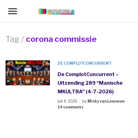
Toggle
sidebar
&
navigation
Tag /
corona commissie
DE COMPLOTCONCURRENT
De ComplotConcurrent –
Uitzending 289 “Manische
MKULTRA” (4-7-2026)
juli 4, 2026
by
Micky van Leeuwen
14 comments