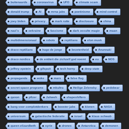
buitenaards
coronavirus
UFO
climate scam
donald trump
AI
mrna jabs
poetinisme
mind control
joey biden
privacy
mark rutte
disclosure
china
nazi’s
oekraine
fascisme
dark occulte magie
maan
multidimensionaal
robots
reptilians
elon musk
draco reptilians
hugo de jonge
bezetenheid
Anunnaki
draco nordics
de entiteit die zichzelf god noemt
eu
NOS
jeffrey epstein
gifspuit
tech horny
deep state
propaganda
woke
mars
false flag
secret space programs
mkultra
Heilige Zelensky
pedobear
qanon
pfizer
Jahweh
shapeshifters
bang voor complotdenkers
booster jabs
klonen
NASA
universum
galactische federatie
israel
klaus schwab
queen elizardbeth
syrie
drones
Antarctica
demonen