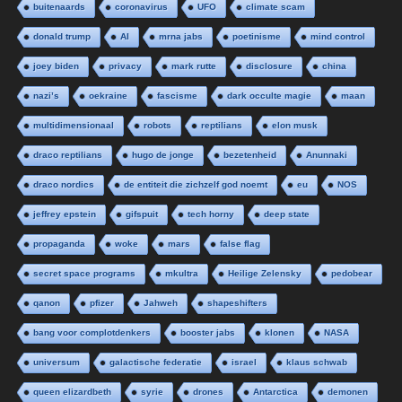
buitenaards
coronavirus
UFO
climate scam
donald trump
AI
mrna jabs
poetinisme
mind control
joey biden
privacy
mark rutte
disclosure
china
nazi’s
oekraine
fascisme
dark occulte magie
maan
multidimensionaal
robots
reptilians
elon musk
draco reptilians
hugo de jonge
bezetenheid
Anunnaki
draco nordics
de entiteit die zichzelf god noemt
eu
NOS
jeffrey epstein
gifspuit
tech horny
deep state
propaganda
woke
mars
false flag
secret space programs
mkultra
Heilige Zelensky
pedobear
qanon
pfizer
Jahweh
shapeshifters
bang voor complotdenkers
booster jabs
klonen
NASA
universum
galactische federatie
israel
klaus schwab
queen elizardbeth
syrie
drones
Antarctica
demonen