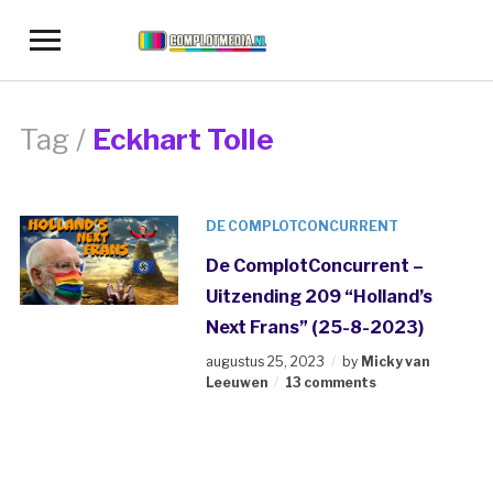
Toggle
sidebar
&
navigation
Tag /
Eckhart Tolle
DE COMPLOTCONCURRENT
De ComplotConcurrent –
Uitzending 209 “Holland’s
Next Frans” (25-8-2023)
augustus 25, 2023
by
Micky van
Leeuwen
13 comments