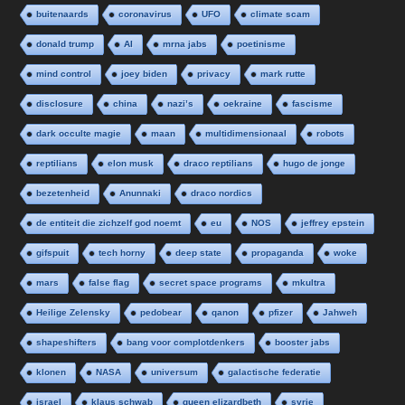
buitenaards
coronavirus
UFO
climate scam
donald trump
AI
mrna jabs
poetinisme
mind control
joey biden
privacy
mark rutte
disclosure
china
nazi’s
oekraine
fascisme
dark occulte magie
maan
multidimensionaal
robots
reptilians
elon musk
draco reptilians
hugo de jonge
bezetenheid
Anunnaki
draco nordics
de entiteit die zichzelf god noemt
eu
NOS
jeffrey epstein
gifspuit
tech horny
deep state
propaganda
woke
mars
false flag
secret space programs
mkultra
Heilige Zelensky
pedobear
qanon
pfizer
Jahweh
shapeshifters
bang voor complotdenkers
booster jabs
klonen
NASA
universum
galactische federatie
israel
klaus schwab
queen elizardbeth
syrie