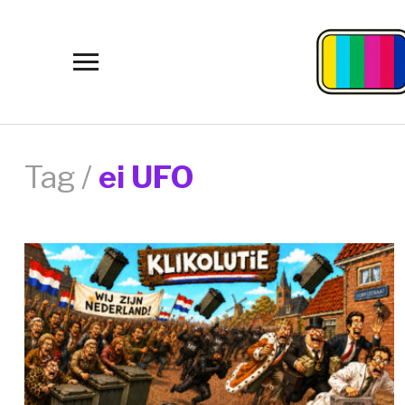
Toggle
sidebar
&
navigation
Tag /
ei UFO