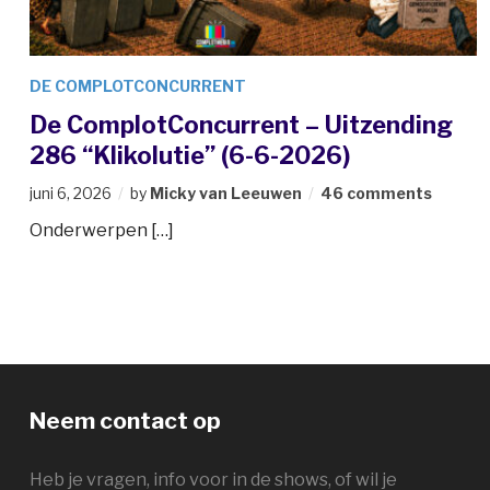
DE COMPLOTCONCURRENT
De ComplotConcurrent – Uitzending
286 “Klikolutie” (6-6-2026)
juni 6, 2026
by
Micky van Leeuwen
46 comments
Onderwerpen […]
Neem contact op
Heb je vragen, info voor in de shows, of wil je