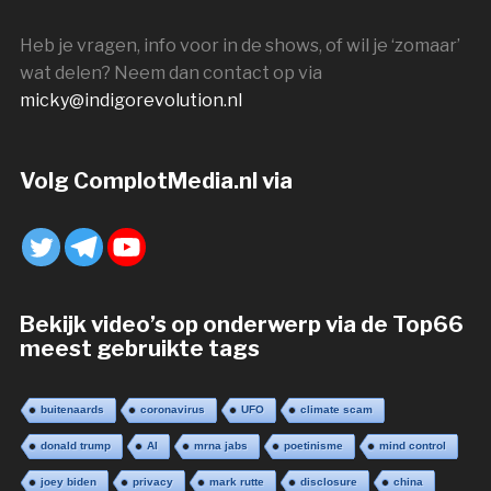
Heb je vragen, info voor in de shows, of wil je ‘zomaar’
wat delen? Neem dan contact op via
micky@indigorevolution.nl
Volg ComplotMedia.nl via
Bekijk video’s op onderwerp via de Top66
meest gebruikte tags
buitenaards
coronavirus
UFO
climate scam
donald trump
AI
mrna jabs
poetinisme
mind control
joey biden
privacy
mark rutte
disclosure
china