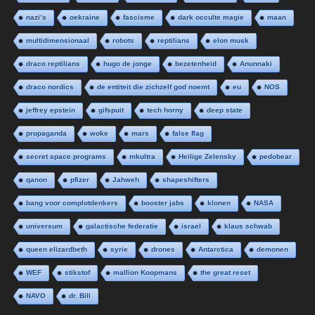
nazi’s
oekraine
fascisme
dark occulte magie
maan
multidimensionaal
robots
reptilians
elon musk
draco reptilians
hugo de jonge
bezetenheid
Anunnaki
draco nordics
de entiteit die zichzelf god noemt
eu
NOS
jeffrey epstein
gifspuit
tech horny
deep state
propaganda
woke
mars
false flag
secret space programs
mkultra
Heilige Zelensky
pedobear
qanon
pfizer
Jahweh
shapeshifters
bang voor complotdenkers
booster jabs
klonen
NASA
universum
galactische federatie
israel
klaus schwab
queen elizardbeth
syrie
drones
Antarctica
demonen
WEF
stikstof
mallion Koopmans
the great reset
NAVO
dr. Bill