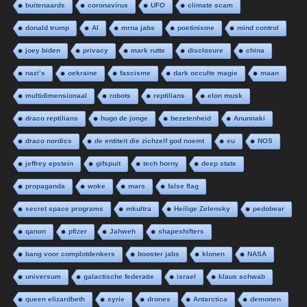
buitenaards
coronavirus
UFO
climate scam
donald trump
AI
mrna jabs
poetinisme
mind control
joey biden
privacy
mark rutte
disclosure
china
nazi’s
oekraine
fascisme
dark occulte magie
maan
multidimensionaal
robots
reptilians
elon musk
draco reptilians
hugo de jonge
bezetenheid
Anunnaki
draco nordics
de entiteit die zichzelf god noemt
eu
NOS
jeffrey epstein
gifspuit
tech horny
deep state
propaganda
woke
mars
false flag
secret space programs
mkultra
Heilige Zelensky
pedobear
qanon
pfizer
Jahweh
shapeshifters
bang voor complotdenkers
booster jabs
klonen
NASA
universum
galactische federatie
israel
klaus schwab
queen elizardbeth
syrie
drones
Antarctica
demonen