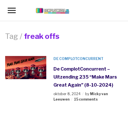
Toggle
sidebar
&
navigation
Tag /
freak offs
DE COMPLOTCONCURRENT
De ComplotConcurrent –
Uitzending 235 “Make Mars
Great Again” (8-10-2024)
oktober 8, 2024
by
Micky van
Leeuwen
15 comments