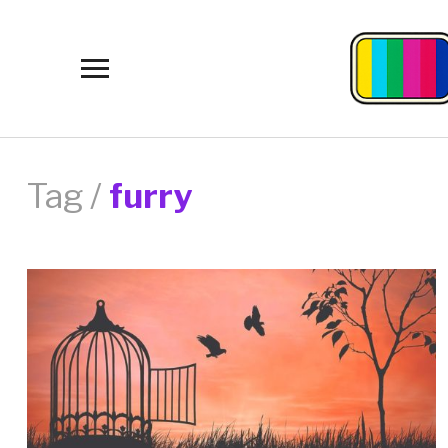
Toggle
sidebar
&
navigation
Tag /
furry