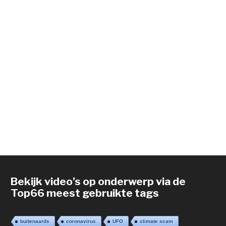
Bekijk video’s op onderwerp via de
Top66 meest gebruikte tags
buitenaards
coronavirus
UFO
climate scam