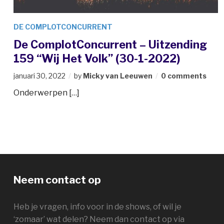
DE COMPLOTCONCURRENT
De ComplotConcurrent – Uitzending
159 “Wij Het Volk” (30-1-2022)
januari 30, 2022
by
Micky van Leeuwen
0 comments
Onderwerpen […]
Neem contact op
Heb je vragen, info voor in de shows, of wil je
‘zomaar’ wat delen? Neem dan contact op via