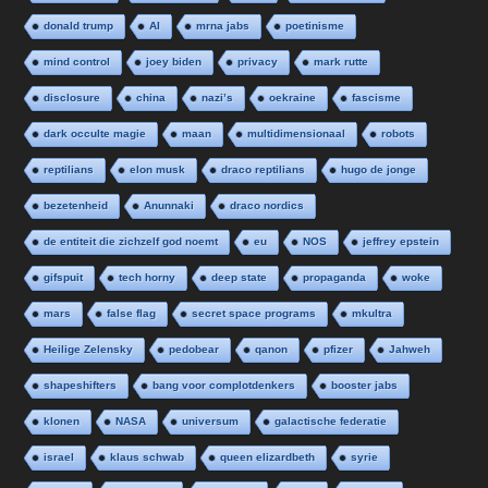
donald trump
AI
mrna jabs
poetinisme
mind control
joey biden
privacy
mark rutte
disclosure
china
nazi’s
oekraine
fascisme
dark occulte magie
maan
multidimensionaal
robots
reptilians
elon musk
draco reptilians
hugo de jonge
bezetenheid
Anunnaki
draco nordics
de entiteit die zichzelf god noemt
eu
NOS
jeffrey epstein
gifspuit
tech horny
deep state
propaganda
woke
mars
false flag
secret space programs
mkultra
Heilige Zelensky
pedobear
qanon
pfizer
Jahweh
shapeshifters
bang voor complotdenkers
booster jabs
klonen
NASA
universum
galactische federatie
israel
klaus schwab
queen elizardbeth
syrie