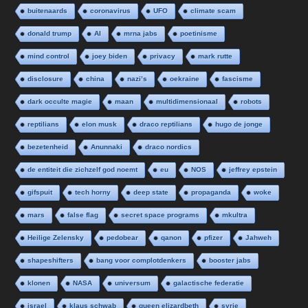
buitenaards
coronavirus
UFO
climate scam
donald trump
AI
mrna jabs
poetinisme
mind control
joey biden
privacy
mark rutte
disclosure
china
nazi’s
oekraine
fascisme
dark occulte magie
maan
multidimensionaal
robots
reptilians
elon musk
draco reptilians
hugo de jonge
bezetenheid
Anunnaki
draco nordics
de entiteit die zichzelf god noemt
eu
NOS
jeffrey epstein
gifspuit
tech horny
deep state
propaganda
woke
mars
false flag
secret space programs
mkultra
Heilige Zelensky
pedobear
qanon
pfizer
Jahweh
shapeshifters
bang voor complotdenkers
booster jabs
klonen
NASA
universum
galactische federatie
israel
klaus schwab
queen elizardbeth
syrie