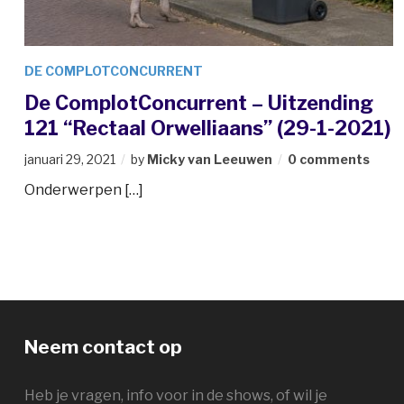
DE COMPLOTCONCURRENT
De ComplotConcurrent – Uitzending
121 “Rectaal Orwelliaans” (29-1-2021)
januari 29, 2021
by
Micky van Leeuwen
0 comments
Onderwerpen […]
Neem contact op
Heb je vragen, info voor in de shows, of wil je