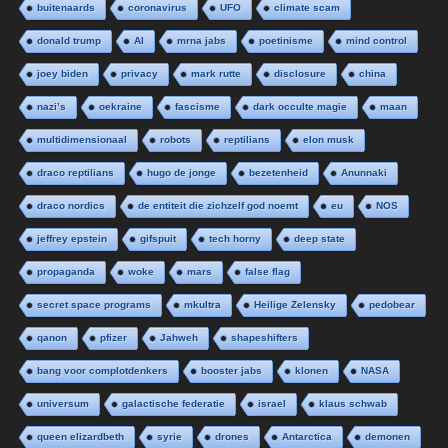
buitenaards
coronavirus
UFO
climate scam
donald trump
AI
mrna jabs
poetinisme
mind control
joey biden
privacy
mark rutte
disclosure
china
nazi’s
oekraine
fascisme
dark occulte magie
maan
multidimensionaal
robots
reptilians
elon musk
draco reptilians
hugo de jonge
bezetenheid
Anunnaki
draco nordics
de entiteit die zichzelf god noemt
eu
NOS
jeffrey epstein
gifspuit
tech horny
deep state
propaganda
woke
mars
false flag
secret space programs
mkultra
Heilige Zelensky
pedobear
qanon
pfizer
Jahweh
shapeshifters
bang voor complotdenkers
booster jabs
klonen
NASA
universum
galactische federatie
israel
klaus schwab
queen elizardbeth
syrie
drones
Antarctica
demonen