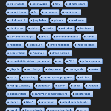
buitenaards
coronavirus
UFO
climate scam
donald trump
AI
mrna jabs
poetinisme
mind control
joey biden
privacy
mark rutte
disclosure
china
nazi’s
oekraine
fascisme
dark occulte magie
maan
multidimensionaal
robots
reptilians
elon musk
draco reptilians
hugo de jonge
bezetenheid
Anunnaki
draco nordics
de entiteit die zichzelf god noemt
eu
NOS
jeffrey epstein
gifspuit
tech horny
deep state
propaganda
woke
mars
false flag
secret space programs
mkultra
Heilige Zelensky
pedobear
qanon
pfizer
Jahweh
shapeshifters
bang voor complotdenkers
booster jabs
klonen
NASA
universum
galactische federatie
israel
klaus schwab
queen elizardbeth
syrie