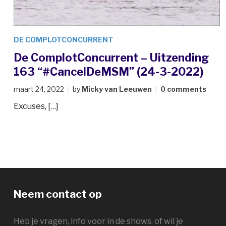
DE COMPLOTCONCURRENT
De ComplotConcurrent – Uitzending
163 “#CancelDeMSM” (24-3-2022)
maart 24, 2022
by
Micky van Leeuwen
0 comments
Excuses, […]
Neem contact op
Heb je vragen, info voor in de shows, of wil je