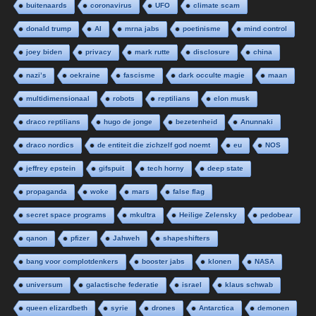
buitenaards
coronavirus
UFO
climate scam
donald trump
AI
mrna jabs
poetinisme
mind control
joey biden
privacy
mark rutte
disclosure
china
nazi’s
oekraine
fascisme
dark occulte magie
maan
multidimensionaal
robots
reptilians
elon musk
draco reptilians
hugo de jonge
bezetenheid
Anunnaki
draco nordics
de entiteit die zichzelf god noemt
eu
NOS
jeffrey epstein
gifspuit
tech horny
deep state
propaganda
woke
mars
false flag
secret space programs
mkultra
Heilige Zelensky
pedobear
qanon
pfizer
Jahweh
shapeshifters
bang voor complotdenkers
booster jabs
klonen
NASA
universum
galactische federatie
israel
klaus schwab
queen elizardbeth
syrie
drones
Antarctica
demonen