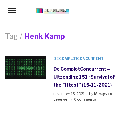
Toggle
sidebar
&
navigation
Tag /
Henk Kamp
DE COMPLOTCONCURRENT
De ComplotConcurrent –
Uitzending 151 “Survival of
the Fittest” (15-11-2021)
november 15, 2021
by
Micky van
Leeuwen
0 comments