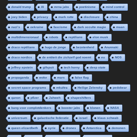
donald trump
AI
mrna jabs
poetinisme
mind control
joey biden
privacy
mark rutte
disclosure
china
nazi’s
oekraine
fascisme
dark occulte magie
maan
multidimensionaal
robots
reptilians
elon musk
draco reptilians
hugo de jonge
bezetenheid
Anunnaki
draco nordics
de entiteit die zichzelf god noemt
eu
NOS
jeffrey epstein
gifspuit
tech horny
deep state
propaganda
woke
mars
false flag
secret space programs
mkultra
Heilige Zelensky
pedobear
qanon
pfizer
Jahweh
shapeshifters
bang voor complotdenkers
booster jabs
klonen
NASA
universum
galactische federatie
israel
klaus schwab
queen elizardbeth
syrie
drones
Antarctica
demonen