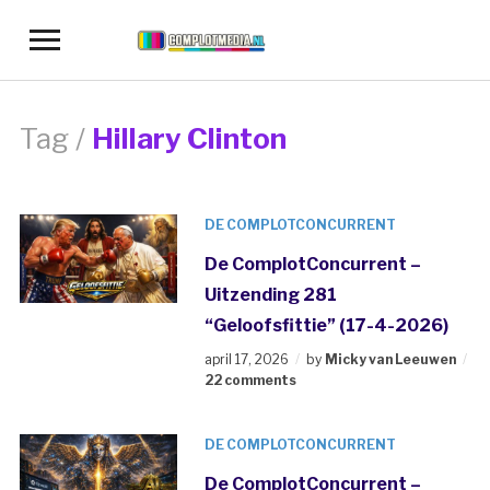
Toggle
sidebar
&
navigation
Tag /
Hillary Clinton
DE COMPLOTCONCURRENT
De ComplotConcurrent –
Uitzending 281
“Geloofsfittie” (17-4-2026)
april 17, 2026
by
Micky van Leeuwen
22 comments
DE COMPLOTCONCURRENT
De ComplotConcurrent –