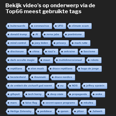
Bekijk video’s op onderwerp via de
Top66 meest gebruikte tags
buitenaards
coronavirus
UFO
climate scam
donald trump
AI
mrna jabs
poetinisme
mind control
joey biden
privacy
mark rutte
disclosure
china
nazi’s
oekraine
fascisme
dark occulte magie
maan
multidimensionaal
robots
reptilians
elon musk
draco reptilians
hugo de jonge
bezetenheid
Anunnaki
draco nordics
de entiteit die zichzelf god noemt
eu
NOS
jeffrey epstein
gifspuit
tech horny
deep state
propaganda
woke
mars
false flag
secret space programs
mkultra
Heilige Zelensky
pedobear
qanon
pfizer
Jahweh