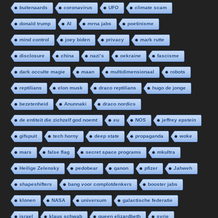
buitenaards
coronavirus
UFO
climate scam
donald trump
AI
mrna jabs
poetinisme
mind control
joey biden
privacy
mark rutte
disclosure
china
nazi’s
oekraine
fascisme
dark occulte magie
maan
multidimensionaal
robots
reptilians
elon musk
draco reptilians
hugo de jonge
bezetenheid
Anunnaki
draco nordics
de entiteit die zichzelf god noemt
eu
NOS
jeffrey epstein
gifspuit
tech horny
deep state
propaganda
woke
mars
false flag
secret space programs
mkultra
Heilige Zelensky
pedobear
qanon
pfizer
Jahweh
shapeshifters
bang voor complotdenkers
booster jabs
klonen
NASA
universum
galactische federatie
israel
klaus schwab
queen elizardbeth
syrie