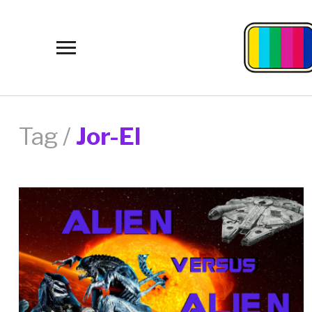
Toggle
sidebar
&
navigation
Tag /
Jor-El