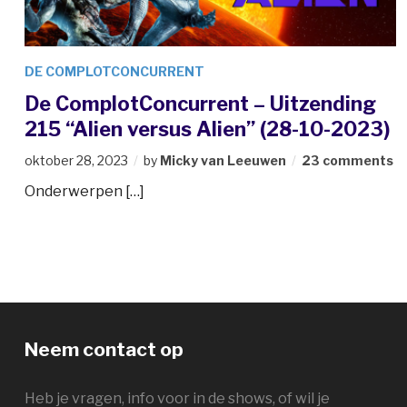
DE COMPLOTCONCURRENT
De ComplotConcurrent – Uitzending
215 “Alien versus Alien” (28-10-2023)
oktober 28, 2023
by
Micky van Leeuwen
23 comments
Onderwerpen […]
Neem contact op
Heb je vragen, info voor in de shows, of wil je