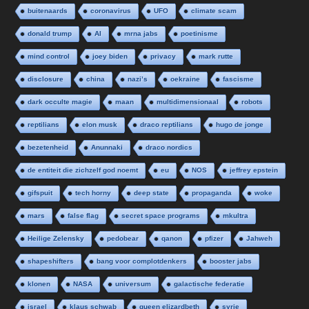
buitenaards
coronavirus
UFO
climate scam
donald trump
AI
mrna jabs
poetinisme
mind control
joey biden
privacy
mark rutte
disclosure
china
nazi’s
oekraine
fascisme
dark occulte magie
maan
multidimensionaal
robots
reptilians
elon musk
draco reptilians
hugo de jonge
bezetenheid
Anunnaki
draco nordics
de entiteit die zichzelf god noemt
eu
NOS
jeffrey epstein
gifspuit
tech horny
deep state
propaganda
woke
mars
false flag
secret space programs
mkultra
Heilige Zelensky
pedobear
qanon
pfizer
Jahweh
shapeshifters
bang voor complotdenkers
booster jabs
klonen
NASA
universum
galactische federatie
israel
klaus schwab
queen elizardbeth
syrie