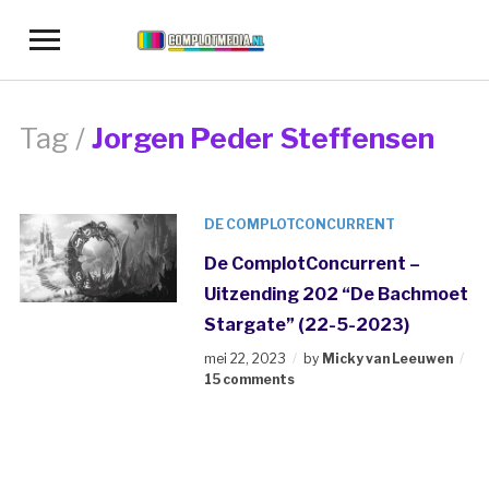
Toggle
sidebar
&
navigation
Tag /
Jorgen Peder Steffensen
DE COMPLOTCONCURRENT
De ComplotConcurrent –
Uitzending 202 “De Bachmoet
Stargate” (22-5-2023)
mei 22, 2023
by
Micky van Leeuwen
15 comments