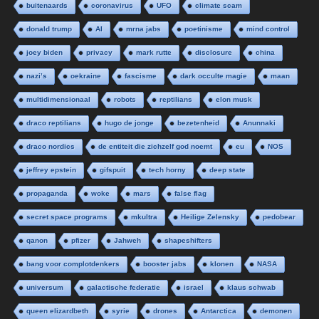
buitenaards
coronavirus
UFO
climate scam
donald trump
AI
mrna jabs
poetinisme
mind control
joey biden
privacy
mark rutte
disclosure
china
nazi’s
oekraine
fascisme
dark occulte magie
maan
multidimensionaal
robots
reptilians
elon musk
draco reptilians
hugo de jonge
bezetenheid
Anunnaki
draco nordics
de entiteit die zichzelf god noemt
eu
NOS
jeffrey epstein
gifspuit
tech horny
deep state
propaganda
woke
mars
false flag
secret space programs
mkultra
Heilige Zelensky
pedobear
qanon
pfizer
Jahweh
shapeshifters
bang voor complotdenkers
booster jabs
klonen
NASA
universum
galactische federatie
israel
klaus schwab
queen elizardbeth
syrie
drones
Antarctica
demonen