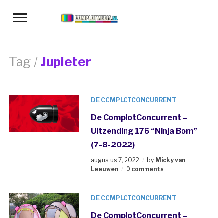
Toggle
sidebar
&
navigation
Tag /
Jupieter
DE COMPLOTCONCURRENT
De ComplotConcurrent –
Uitzending 176 “Ninja Bom”
(7-8-2022)
augustus 7, 2022
by
Micky van
Leeuwen
0 comments
DE COMPLOTCONCURRENT
De ComplotConcurrent –