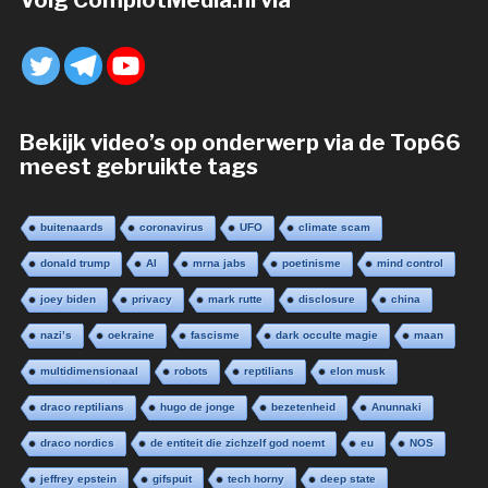
Volg ComplotMedia.nl via
Bekijk video’s op onderwerp via de Top66
meest gebruikte tags
buitenaards
coronavirus
UFO
climate scam
donald trump
AI
mrna jabs
poetinisme
mind control
joey biden
privacy
mark rutte
disclosure
china
nazi’s
oekraine
fascisme
dark occulte magie
maan
multidimensionaal
robots
reptilians
elon musk
draco reptilians
hugo de jonge
bezetenheid
Anunnaki
draco nordics
de entiteit die zichzelf god noemt
eu
NOS
jeffrey epstein
gifspuit
tech horny
deep state