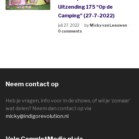
Uitzending 175 “Op de
Camping” (27-7-2022)
juli 27, 2022
by
Micky van Leeuwen
0 comments
Neem contact op
Heb je vragen, info voor in de shows, of wil je ‘zomaar’
wat delen? Neem dan contact op via
micky@indigorevolution.nl