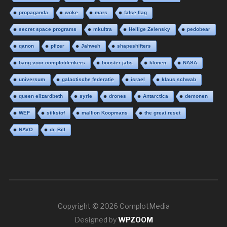
propaganda
woke
mars
false flag
secret space programs
mkultra
Heilige Zelensky
pedobear
qanon
pfizer
Jahweh
shapeshifters
bang voor complotdenkers
booster jabs
klonen
NASA
universum
galactische federatie
israel
klaus schwab
queen elizardbeth
syrie
drones
Antarctica
demonen
WEF
stikstof
mallion Koopmans
the great reset
NAVO
dr. Bill
Copyright © 2026 ComplotMedia
Designed by
WPZOOM