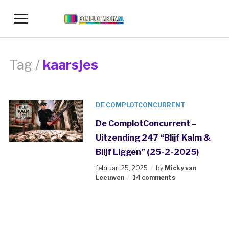
Toggle
sidebar
&
navigation
Tag /
kaarsjes
DE COMPLOTCONCURRENT
De ComplotConcurrent –
Uitzending 247 “Blijf Kalm &
Blijf Liggen” (25-2-2025)
februari 25, 2025
by
Micky van
Leeuwen
14 comments