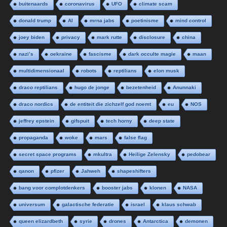
buitenaards
coronavirus
UFO
climate scam
donald trump
AI
mrna jabs
poetinisme
mind control
joey biden
privacy
mark rutte
disclosure
china
nazi’s
oekraine
fascisme
dark occulte magie
maan
multidimensionaal
robots
reptilians
elon musk
draco reptilians
hugo de jonge
bezetenheid
Anunnaki
draco nordics
de entiteit die zichzelf god noemt
eu
NOS
jeffrey epstein
gifspuit
tech horny
deep state
propaganda
woke
mars
false flag
secret space programs
mkultra
Heilige Zelensky
pedobear
qanon
pfizer
Jahweh
shapeshifters
bang voor complotdenkers
booster jabs
klonen
NASA
universum
galactische federatie
israel
klaus schwab
queen elizardbeth
syrie
drones
Antarctica
demonen