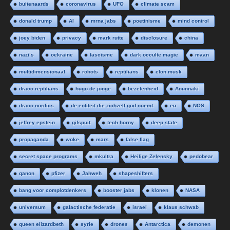
buitenaards
coronavirus
UFO
climate scam
donald trump
AI
mrna jabs
poetinisme
mind control
joey biden
privacy
mark rutte
disclosure
china
nazi’s
oekraine
fascisme
dark occulte magie
maan
multidimensionaal
robots
reptilians
elon musk
draco reptilians
hugo de jonge
bezetenheid
Anunnaki
draco nordics
de entiteit die zichzelf god noemt
eu
NOS
jeffrey epstein
gifspuit
tech horny
deep state
propaganda
woke
mars
false flag
secret space programs
mkultra
Heilige Zelensky
pedobear
qanon
pfizer
Jahweh
shapeshifters
bang voor complotdenkers
booster jabs
klonen
NASA
universum
galactische federatie
israel
klaus schwab
queen elizardbeth
syrie
drones
Antarctica
demonen