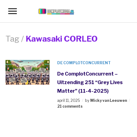
Toggle
sidebar
&
navigation
Tag /
Kawasaki CORLEO
DE COMPLOTCONCURRENT
De ComplotConcurrent –
Uitzending 251 “Grey Lives
Matter” (11-4-2025)
april 11, 2025
by
Micky van Leeuwen
21 comments