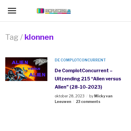
Toggle
sidebar
&
navigation
Tag /
klonnen
DE COMPLOTCONCURRENT
De ComplotConcurrent –
Uitzending 215 “Alien versus
Alien” (28-10-2023)
oktober 28, 2023
by
Micky van
Leeuwen
23 comments