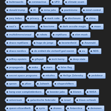
buitenaards
coronavirus
UFO
climate scam
donald trump
AI
mrna jabs
poetinisme
mind control
joey biden
privacy
mark rutte
disclosure
china
nazi’s
oekraine
fascisme
dark occulte magie
maan
multidimensionaal
robots
reptilians
elon musk
draco reptilians
hugo de jonge
bezetenheid
Anunnaki
draco nordics
de entiteit die zichzelf god noemt
eu
NOS
jeffrey epstein
gifspuit
tech horny
deep state
propaganda
woke
mars
false flag
secret space programs
mkultra
Heilige Zelensky
pedobear
qanon
pfizer
Jahweh
shapeshifters
bang voor complotdenkers
booster jabs
klonen
NASA
universum
galactische federatie
israel
klaus schwab
queen elizardbeth
syrie
drones
Antarctica
demonen