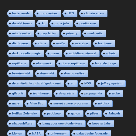
buitenaards
coronavirus
UFO
climate scam
donald trump
AI
mrna jabs
poetinisme
mind control
joey biden
privacy
mark rutte
disclosure
china
nazi’s
oekraine
fascisme
dark occulte magie
maan
multidimensionaal
robots
reptilians
elon musk
draco reptilians
hugo de jonge
bezetenheid
Anunnaki
draco nordics
de entiteit die zichzelf god noemt
eu
NOS
jeffrey epstein
gifspuit
tech horny
deep state
propaganda
woke
mars
false flag
secret space programs
mkultra
Heilige Zelensky
pedobear
qanon
pfizer
Jahweh
shapeshifters
bang voor complotdenkers
booster jabs
klonen
NASA
universum
galactische federatie