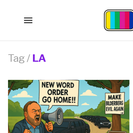
Toggle
sidebar
&
navigation
Tag /
LA