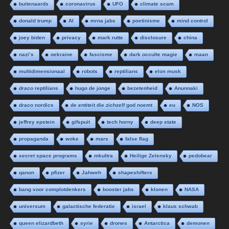
buitenaards
coronavirus
UFO
climate scam
donald trump
AI
mrna jabs
poetinisme
mind control
joey biden
privacy
mark rutte
disclosure
china
nazi’s
oekraine
fascisme
dark occulte magie
maan
multidimensionaal
robots
reptilians
elon musk
draco reptilians
hugo de jonge
bezetenheid
Anunnaki
draco nordics
de entiteit die zichzelf god noemt
eu
NOS
jeffrey epstein
gifspuit
tech horny
deep state
propaganda
woke
mars
false flag
secret space programs
mkultra
Heilige Zelensky
pedobear
qanon
pfizer
Jahweh
shapeshifters
bang voor complotdenkers
booster jabs
klonen
NASA
universum
galactische federatie
israel
klaus schwab
queen elizardbeth
syrie
drones
Antarctica
demonen