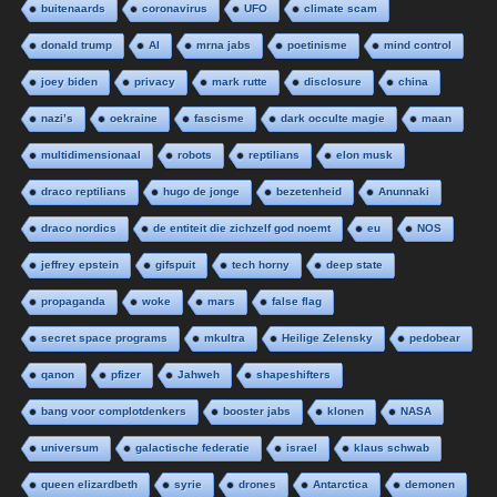
buitenaards
coronavirus
UFO
climate scam
donald trump
AI
mrna jabs
poetinisme
mind control
joey biden
privacy
mark rutte
disclosure
china
nazi’s
oekraine
fascisme
dark occulte magie
maan
multidimensionaal
robots
reptilians
elon musk
draco reptilians
hugo de jonge
bezetenheid
Anunnaki
draco nordics
de entiteit die zichzelf god noemt
eu
NOS
jeffrey epstein
gifspuit
tech horny
deep state
propaganda
woke
mars
false flag
secret space programs
mkultra
Heilige Zelensky
pedobear
qanon
pfizer
Jahweh
shapeshifters
bang voor complotdenkers
booster jabs
klonen
NASA
universum
galactische federatie
israel
klaus schwab
queen elizardbeth
syrie
drones
Antarctica
demonen