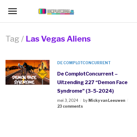
Toggle
sidebar
&
navigation
Tag /
Las Vegas Aliens
DE COMPLOTCONCURRENT
De ComplotConcurrent –
Uitzending 227 “Demon Face
Syndrome” (3-5-2024)
mei 3, 2024
by
Micky van Leeuwen
23 comments