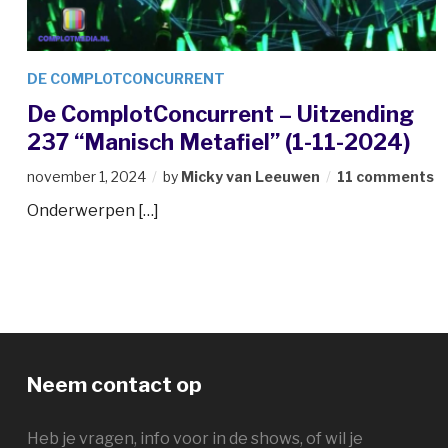
DE COMPLOTCONCURRENT
De ComplotConcurrent – Uitzending
237 “Manisch Metafiel” (1-11-2024)
november 1, 2024
by
Micky van Leeuwen
11 comments
Onderwerpen […]
Neem contact op
Heb je vragen, info voor in de shows, of wil je