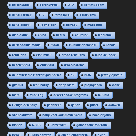
buitenaards
coronavirus
UFO
climate scam
donald trump
AI
mrna jabs
poetinisme
mind control
joey biden
privacy
mark rutte
disclosure
china
nazi’s
oekraine
fascisme
dark occulte magie
maan
multidimensionaal
robots
reptilians
elon musk
draco reptilians
hugo de jonge
bezetenheid
Anunnaki
draco nordics
de entiteit die zichzelf god noemt
eu
NOS
jeffrey epstein
gifspuit
tech horny
deep state
propaganda
woke
mars
false flag
secret space programs
mkultra
Heilige Zelensky
pedobear
qanon
pfizer
Jahweh
shapeshifters
bang voor complotdenkers
booster jabs
klonen
NASA
universum
galactische federatie
israel
klaus schwab
queen elizardbeth
syrie