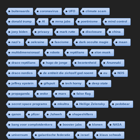
buitenaards
coronavirus
UFO
climate scam
donald trump
AI
mrna jabs
poetinisme
mind control
joey biden
privacy
mark rutte
disclosure
china
nazi’s
oekraine
fascisme
dark occulte magie
maan
multidimensionaal
robots
reptilians
elon musk
draco reptilians
hugo de jonge
bezetenheid
Anunnaki
draco nordics
de entiteit die zichzelf god noemt
eu
NOS
jeffrey epstein
gifspuit
tech horny
deep state
propaganda
woke
mars
false flag
secret space programs
mkultra
Heilige Zelensky
pedobear
qanon
pfizer
Jahweh
shapeshifters
bang voor complotdenkers
booster jabs
klonen
NASA
universum
galactische federatie
israel
klaus schwab