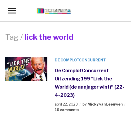
Toggle
sidebar
&
navigation
Tag /
lick the world
DE COMPLOTCONCURRENT
De ComplotConcurrent –
Uitzending 199 “Lick the
World (de aanjager wint)” (22-
4-2023)
april 22, 2023
by
Micky van Leeuwen
10 comments