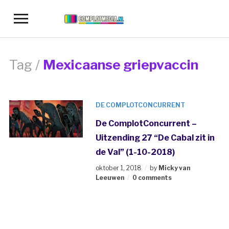
Toggle
sidebar
&
navigation
Tag /
Mexicaanse griepvaccin
DE COMPLOTCONCURRENT
De ComplotConcurrent –
Uitzending 27 “De Cabal zit in
de Val” (1-10-2018)
oktober 1, 2018
by
Micky van
Leeuwen
0 comments