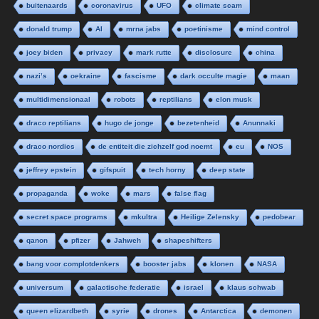
buitenaards
coronavirus
UFO
climate scam
donald trump
AI
mrna jabs
poetinisme
mind control
joey biden
privacy
mark rutte
disclosure
china
nazi’s
oekraine
fascisme
dark occulte magie
maan
multidimensionaal
robots
reptilians
elon musk
draco reptilians
hugo de jonge
bezetenheid
Anunnaki
draco nordics
de entiteit die zichzelf god noemt
eu
NOS
jeffrey epstein
gifspuit
tech horny
deep state
propaganda
woke
mars
false flag
secret space programs
mkultra
Heilige Zelensky
pedobear
qanon
pfizer
Jahweh
shapeshifters
bang voor complotdenkers
booster jabs
klonen
NASA
universum
galactische federatie
israel
klaus schwab
queen elizardbeth
syrie
drones
Antarctica
demonen