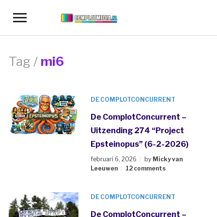
Toggle
sidebar
&
navigation
Tag /
mi6
DE COMPLOTCONCURRENT
De ComplotConcurrent –
Uitzending 274 “Project
Epsteinopus” (6-2-2026)
februari 6, 2026
by
Micky van
Leeuwen
12 comments
DE COMPLOTCONCURRENT
De ComplotConcurrent –