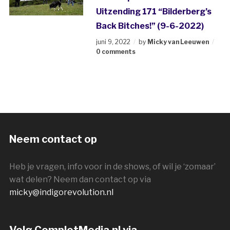
Uitzending 171 “Bilderberg’s
Back Bitches!” (9-6-2022)
juni 9, 2022
by
Micky van Leeuwen
0 comments
Neem contact op
Heb je vragen, info voor in de shows, of wil je ‘zomaar’
wat delen? Neem dan contact op via
micky@indigorevolution.nl