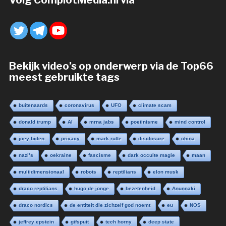
Volg ComplotMedia.nl via
Bekijk video’s op onderwerp via de Top66
meest gebruikte tags
buitenaards
coronavirus
UFO
climate scam
donald trump
AI
mrna jabs
poetinisme
mind control
joey biden
privacy
mark rutte
disclosure
china
nazi’s
oekraine
fascisme
dark occulte magie
maan
multidimensionaal
robots
reptilians
elon musk
draco reptilians
hugo de jonge
bezetenheid
Anunnaki
draco nordics
de entiteit die zichzelf god noemt
eu
NOS
jeffrey epstein
gifspuit
tech horny
deep state