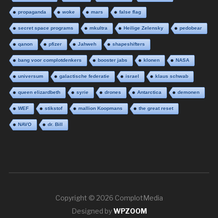
propaganda
woke
mars
false flag
secret space programs
mkultra
Heilige Zelensky
pedobear
qanon
pfizer
Jahweh
shapeshifters
bang voor complotdenkers
booster jabs
klonen
NASA
universum
galactische federatie
israel
klaus schwab
queen elizardbeth
syrie
drones
Antarctica
demonen
WEF
stikstof
mallion Koopmans
the great reset
NAVO
dr. Bill
Copyright © 2026 ComplotMedia
Designed by
WPZOOM