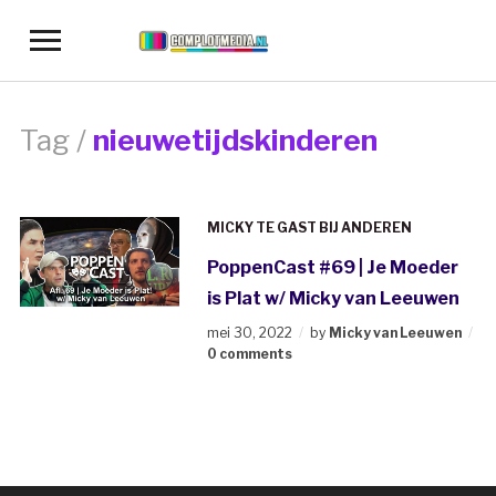
Toggle
sidebar
&
navigation
Tag /
nieuwetijdskinderen
MICKY TE GAST BIJ ANDEREN
PoppenCast #69 | Je Moeder
is Plat w/ Micky van Leeuwen
mei 30, 2022
by
Micky van Leeuwen
0 comments