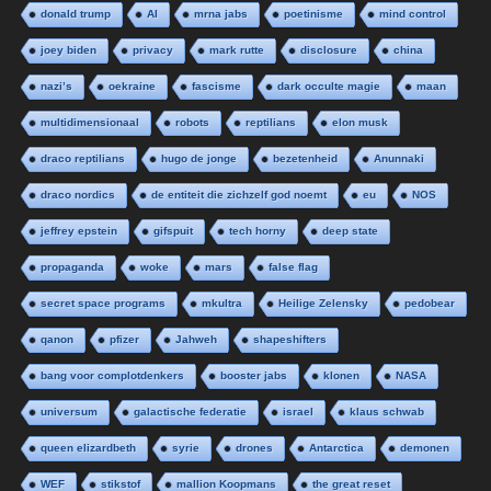
donald trump
AI
mrna jabs
poetinisme
mind control
joey biden
privacy
mark rutte
disclosure
china
nazi’s
oekraine
fascisme
dark occulte magie
maan
multidimensionaal
robots
reptilians
elon musk
draco reptilians
hugo de jonge
bezetenheid
Anunnaki
draco nordics
de entiteit die zichzelf god noemt
eu
NOS
jeffrey epstein
gifspuit
tech horny
deep state
propaganda
woke
mars
false flag
secret space programs
mkultra
Heilige Zelensky
pedobear
qanon
pfizer
Jahweh
shapeshifters
bang voor complotdenkers
booster jabs
klonen
NASA
universum
galactische federatie
israel
klaus schwab
queen elizardbeth
syrie
drones
Antarctica
demonen
WEF
stikstof
mallion Koopmans
the great reset