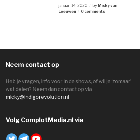
januari 14, 2020
by
Micky van
Leeuwen
0 comments
Neem contact op
Heb je vragen, info voor in de shows, of wil je ‘zomaar’
wat delen? Neem dan contact op via
micky@indigorevolution.nl
Volg ComplotMedia.nl via