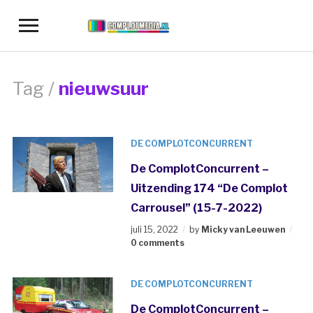
Toggle
sidebar
&
navigation
Tag /
nieuwsuur
DE COMPLOTCONCURRENT
De ComplotConcurrent –
Uitzending 174 “De Complot
Carrousel” (15-7-2022)
juli 15, 2022
by
Micky van Leeuwen
0 comments
DE COMPLOTCONCURRENT
De ComplotConcurrent –