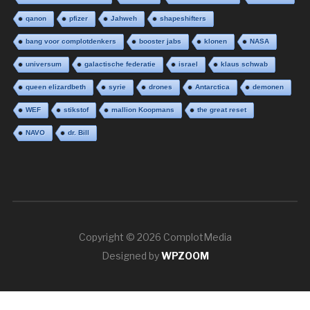
qanon
pfizer
Jahweh
shapeshifters
bang voor complotdenkers
booster jabs
klonen
NASA
universum
galactische federatie
israel
klaus schwab
queen elizardbeth
syrie
drones
Antarctica
demonen
WEF
stikstof
mallion Koopmans
the great reset
NAVO
dr. Bill
Copyright © 2026 ComplotMedia
Designed by
WPZOOM