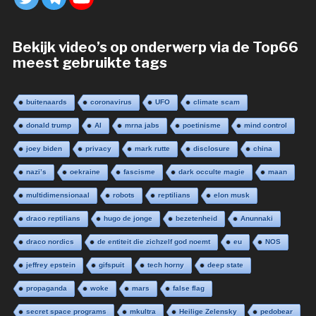
Bekijk video’s op onderwerp via de Top66
meest gebruikte tags
buitenaards
coronavirus
UFO
climate scam
donald trump
AI
mrna jabs
poetinisme
mind control
joey biden
privacy
mark rutte
disclosure
china
nazi’s
oekraine
fascisme
dark occulte magie
maan
multidimensionaal
robots
reptilians
elon musk
draco reptilians
hugo de jonge
bezetenheid
Anunnaki
draco nordics
de entiteit die zichzelf god noemt
eu
NOS
jeffrey epstein
gifspuit
tech horny
deep state
propaganda
woke
mars
false flag
secret space programs
mkultra
Heilige Zelensky
pedobear