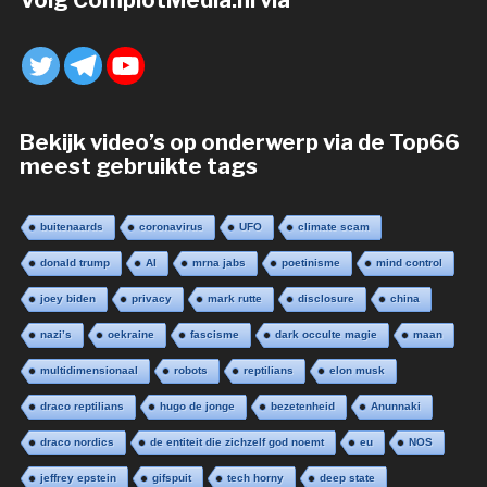
Volg ComplotMedia.nl via
Bekijk video’s op onderwerp via de Top66
meest gebruikte tags
buitenaards
coronavirus
UFO
climate scam
donald trump
AI
mrna jabs
poetinisme
mind control
joey biden
privacy
mark rutte
disclosure
china
nazi’s
oekraine
fascisme
dark occulte magie
maan
multidimensionaal
robots
reptilians
elon musk
draco reptilians
hugo de jonge
bezetenheid
Anunnaki
draco nordics
de entiteit die zichzelf god noemt
eu
NOS
jeffrey epstein
gifspuit
tech horny
deep state