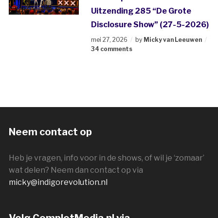
Uitzending 285 “De Grote
Disclosure Show” (27-5-2026)
mei 27, 2026
by
Micky van Leeuwen
34 comments
Neem contact op
Heb je vragen, info voor in de shows, of wil je ‘zomaar’
wat delen? Neem dan contact op via
micky@indigorevolution.nl