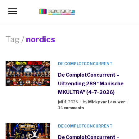
Toggle
sidebar
&
navigation
Tag /
nordics
DE COMPLOTCONCURRENT
De ComplotConcurrent –
Uitzending 289 “Manische
MKULTRA” (4-7-2026)
juli 4, 2026
by
Micky van Leeuwen
14 comments
DE COMPLOTCONCURRENT
De ComplotConcurrent –