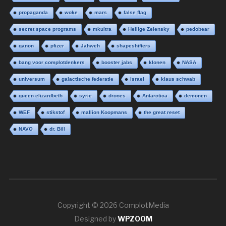
propaganda
woke
mars
false flag
secret space programs
mkultra
Heilige Zelensky
pedobear
qanon
pfizer
Jahweh
shapeshifters
bang voor complotdenkers
booster jabs
klonen
NASA
universum
galactische federatie
israel
klaus schwab
queen elizardbeth
syrie
drones
Antarctica
demonen
WEF
stikstof
mallion Koopmans
the great reset
NAVO
dr. Bill
Copyright © 2026 ComplotMedia
Designed by
WPZOOM