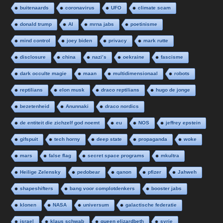
buitenaards
coronavirus
UFO
climate scam
donald trump
AI
mrna jabs
poetinisme
mind control
joey biden
privacy
mark rutte
disclosure
china
nazi’s
oekraine
fascisme
dark occulte magie
maan
multidimensionaal
robots
reptilians
elon musk
draco reptilians
hugo de jonge
bezetenheid
Anunnaki
draco nordics
de entiteit die zichzelf god noemt
eu
NOS
jeffrey epstein
gifspuit
tech horny
deep state
propaganda
woke
mars
false flag
secret space programs
mkultra
Heilige Zelensky
pedobear
qanon
pfizer
Jahweh
shapeshifters
bang voor complotdenkers
booster jabs
klonen
NASA
universum
galactische federatie
israel
klaus schwab
queen elizardbeth
syrie