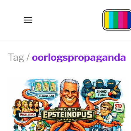
Toggle
sidebar
&
navigation
Tag /
oorlogspropaganda