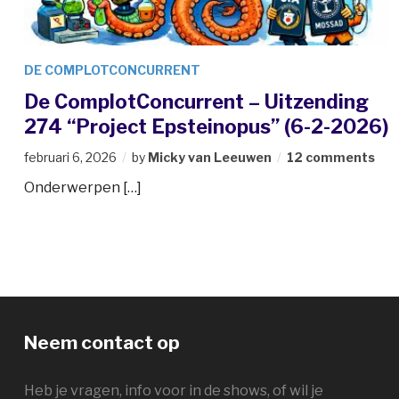
DE COMPLOTCONCURRENT
De ComplotConcurrent – Uitzending
274 “Project Epsteinopus” (6-2-2026)
februari 6, 2026
by
Micky van Leeuwen
12 comments
Onderwerpen […]
Neem contact op
Heb je vragen, info voor in de shows, of wil je