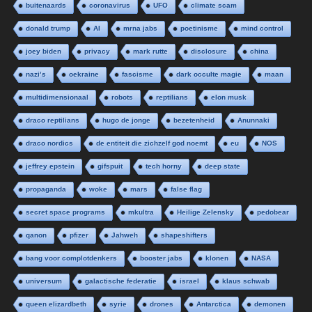
buitenaards
coronavirus
UFO
climate scam
donald trump
AI
mrna jabs
poetinisme
mind control
joey biden
privacy
mark rutte
disclosure
china
nazi’s
oekraine
fascisme
dark occulte magie
maan
multidimensionaal
robots
reptilians
elon musk
draco reptilians
hugo de jonge
bezetenheid
Anunnaki
draco nordics
de entiteit die zichzelf god noemt
eu
NOS
jeffrey epstein
gifspuit
tech horny
deep state
propaganda
woke
mars
false flag
secret space programs
mkultra
Heilige Zelensky
pedobear
qanon
pfizer
Jahweh
shapeshifters
bang voor complotdenkers
booster jabs
klonen
NASA
universum
galactische federatie
israel
klaus schwab
queen elizardbeth
syrie
drones
Antarctica
demonen