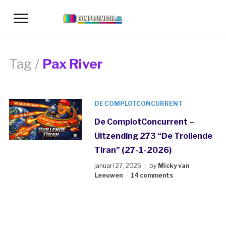
Toggle
sidebar
&
navigation
Tag /
Pax River
DE COMPLOTCONCURRENT
De ComplotConcurrent –
Uitzending 273 “De Trollende
Tiran” (27-1-2026)
januari 27, 2026
by
Micky van
Leeuwen
14 comments