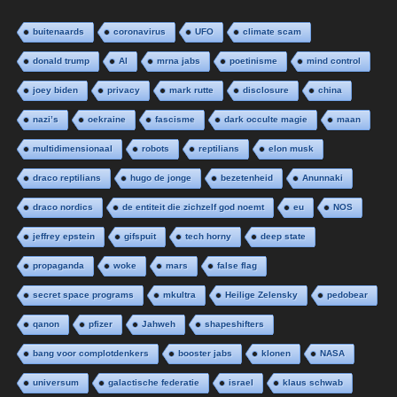
buitenaards
coronavirus
UFO
climate scam
donald trump
AI
mrna jabs
poetinisme
mind control
joey biden
privacy
mark rutte
disclosure
china
nazi’s
oekraine
fascisme
dark occulte magie
maan
multidimensionaal
robots
reptilians
elon musk
draco reptilians
hugo de jonge
bezetenheid
Anunnaki
draco nordics
de entiteit die zichzelf god noemt
eu
NOS
jeffrey epstein
gifspuit
tech horny
deep state
propaganda
woke
mars
false flag
secret space programs
mkultra
Heilige Zelensky
pedobear
qanon
pfizer
Jahweh
shapeshifters
bang voor complotdenkers
booster jabs
klonen
NASA
universum
galactische federatie
israel
klaus schwab