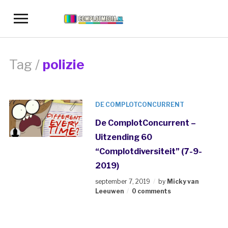
Toggle
sidebar
&
navigation
Tag /
polizie
DE COMPLOTCONCURRENT
De ComplotConcurrent –
Uitzending 60
“Complotdiversiteit” (7-9-
2019)
september 7, 2019
by
Micky van
Leeuwen
0 comments