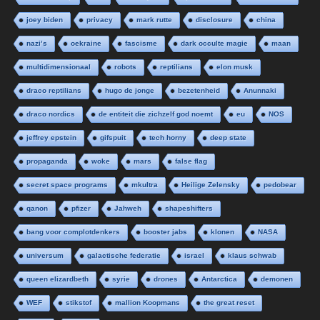
joey biden
privacy
mark rutte
disclosure
china
nazi’s
oekraine
fascisme
dark occulte magie
maan
multidimensionaal
robots
reptilians
elon musk
draco reptilians
hugo de jonge
bezetenheid
Anunnaki
draco nordics
de entiteit die zichzelf god noemt
eu
NOS
jeffrey epstein
gifspuit
tech horny
deep state
propaganda
woke
mars
false flag
secret space programs
mkultra
Heilige Zelensky
pedobear
qanon
pfizer
Jahweh
shapeshifters
bang voor complotdenkers
booster jabs
klonen
NASA
universum
galactische federatie
israel
klaus schwab
queen elizardbeth
syrie
drones
Antarctica
demonen
WEF
stikstof
mallion Koopmans
the great reset