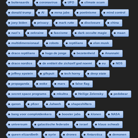
buitenaards
coronavirus
UFO
climate scam
donald trump
AI
mrna jabs
poetinisme
mind control
joey biden
privacy
mark rutte
disclosure
china
nazi’s
oekraine
fascisme
dark occulte magie
maan
multidimensionaal
robots
reptilians
elon musk
draco reptilians
hugo de jonge
bezetenheid
Anunnaki
draco nordics
de entiteit die zichzelf god noemt
eu
NOS
jeffrey epstein
gifspuit
tech horny
deep state
propaganda
woke
mars
false flag
secret space programs
mkultra
Heilige Zelensky
pedobear
qanon
pfizer
Jahweh
shapeshifters
bang voor complotdenkers
booster jabs
klonen
NASA
universum
galactische federatie
israel
klaus schwab
queen elizardbeth
syrie
drones
Antarctica
demonen