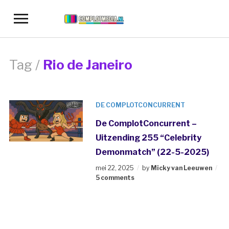
Toggle
sidebar
&
navigation
Tag /
Rio de Janeiro
DE COMPLOTCONCURRENT
De ComplotConcurrent –
Uitzending 255 “Celebrity
Demonmatch” (22-5-2025)
mei 22, 2025
by
Micky van Leeuwen
5 comments