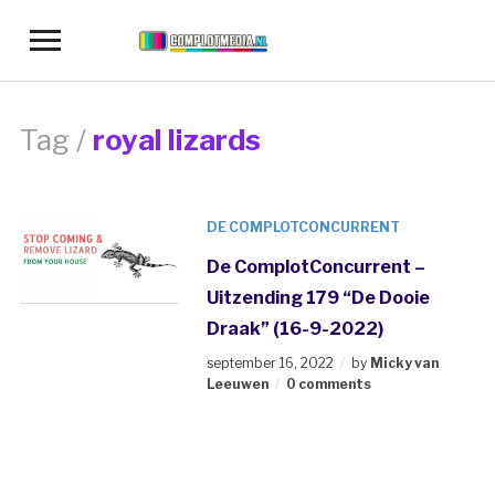
Toggle
sidebar
&
navigation
Tag /
royal lizards
DE COMPLOTCONCURRENT
De ComplotConcurrent –
Uitzending 179 “De Dooie
Draak” (16-9-2022)
september 16, 2022
by
Micky van
Leeuwen
0 comments