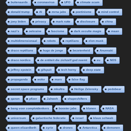
buitenaards
coronavirus
UFO
climate scam
donald trump
AI
mrna jabs
poetinisme
mind control
joey biden
privacy
mark rutte
disclosure
china
nazi’s
oekraine
fascisme
dark occulte magie
maan
multidimensionaal
robots
reptilians
elon musk
draco reptilians
hugo de jonge
bezetenheid
Anunnaki
draco nordics
de entiteit die zichzelf god noemt
eu
NOS
jeffrey epstein
gifspuit
tech horny
deep state
propaganda
woke
mars
false flag
secret space programs
mkultra
Heilige Zelensky
pedobear
qanon
pfizer
Jahweh
shapeshifters
bang voor complotdenkers
booster jabs
klonen
NASA
universum
galactische federatie
israel
klaus schwab
queen elizardbeth
syrie
drones
Antarctica
demonen