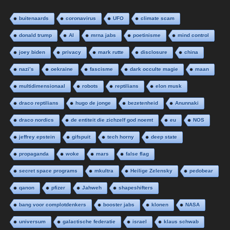
buitenaards
coronavirus
UFO
climate scam
donald trump
AI
mrna jabs
poetinisme
mind control
joey biden
privacy
mark rutte
disclosure
china
nazi’s
oekraine
fascisme
dark occulte magie
maan
multidimensionaal
robots
reptilians
elon musk
draco reptilians
hugo de jonge
bezetenheid
Anunnaki
draco nordics
de entiteit die zichzelf god noemt
eu
NOS
jeffrey epstein
gifspuit
tech horny
deep state
propaganda
woke
mars
false flag
secret space programs
mkultra
Heilige Zelensky
pedobear
qanon
pfizer
Jahweh
shapeshifters
bang voor complotdenkers
booster jabs
klonen
NASA
universum
galactische federatie
israel
klaus schwab