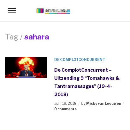
Toggle
sidebar
&
navigation
Tag /
sahara
DE COMPLOTCONCURRENT
De ComplotConcurrent –
Uitzending 9 “Tomahawks &
Tantramassages” (19-4-
2018)
april 19, 2018
by
Micky van Leeuwen
0 comments