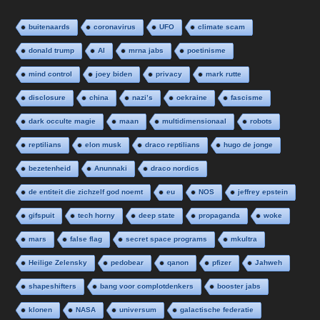
buitenaards
coronavirus
UFO
climate scam
donald trump
AI
mrna jabs
poetinisme
mind control
joey biden
privacy
mark rutte
disclosure
china
nazi’s
oekraine
fascisme
dark occulte magie
maan
multidimensionaal
robots
reptilians
elon musk
draco reptilians
hugo de jonge
bezetenheid
Anunnaki
draco nordics
de entiteit die zichzelf god noemt
eu
NOS
jeffrey epstein
gifspuit
tech horny
deep state
propaganda
woke
mars
false flag
secret space programs
mkultra
Heilige Zelensky
pedobear
qanon
pfizer
Jahweh
shapeshifters
bang voor complotdenkers
booster jabs
klonen
NASA
universum
galactische federatie