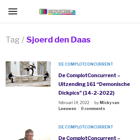
Toggle
sidebar
&
navigation
Tag /
Sjoerd den Daas
DE COMPLOTCONCURRENT
De ComplotConcurrent –
Uitzending 161 “Demonische
Dickpics” (14-2-2022)
februari 14, 2022
by
Micky van
Leeuwen
0 comments
DE COMPLOTCONCURRENT
De ComplotConcurrent –