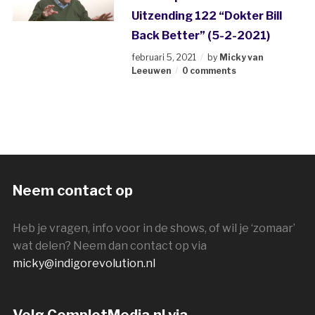
Uitzending 122 “Dokter Bill
Back Better” (5-2-2021)
februari 5, 2021
by
Micky van
Leeuwen
0 comments
Neem contact op
Heb je vragen, info voor in de shows, of wil je ‘zomaar’
wat delen? Neem dan contact op via
micky@indigorevolution.nl