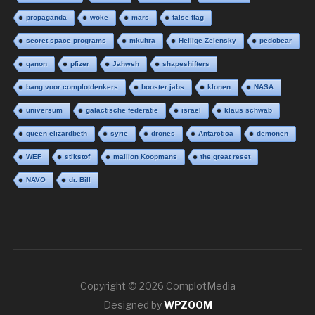
propaganda
woke
mars
false flag
secret space programs
mkultra
Heilige Zelensky
pedobear
qanon
pfizer
Jahweh
shapeshifters
bang voor complotdenkers
booster jabs
klonen
NASA
universum
galactische federatie
israel
klaus schwab
queen elizardbeth
syrie
drones
Antarctica
demonen
WEF
stikstof
mallion Koopmans
the great reset
NAVO
dr. Bill
Copyright © 2026 ComplotMedia
Designed by
WPZOOM