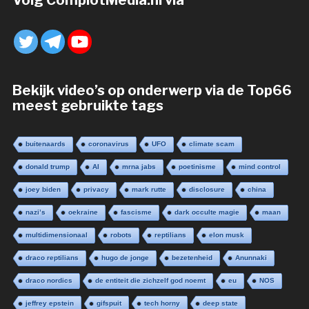
Volg ComplotMedia.nl via
Bekijk video’s op onderwerp via de Top66
meest gebruikte tags
buitenaards
coronavirus
UFO
climate scam
donald trump
AI
mrna jabs
poetinisme
mind control
joey biden
privacy
mark rutte
disclosure
china
nazi’s
oekraine
fascisme
dark occulte magie
maan
multidimensionaal
robots
reptilians
elon musk
draco reptilians
hugo de jonge
bezetenheid
Anunnaki
draco nordics
de entiteit die zichzelf god noemt
eu
NOS
jeffrey epstein
gifspuit
tech horny
deep state